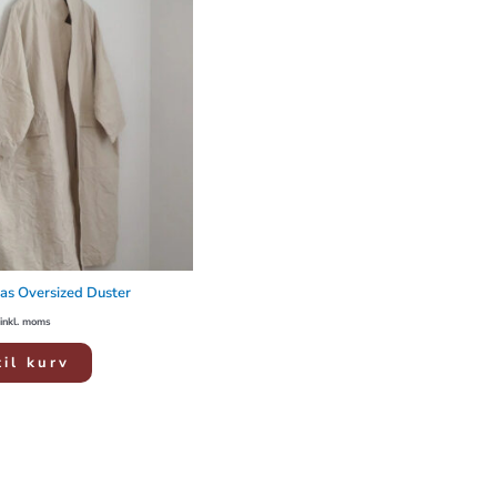
s Oversized Duster
inkl. moms
til kurv