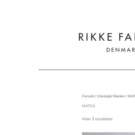
Gå
til
indholdet
Forside
/
Udvalgte Mærker
/ MA
MATKA
Viser 3 resultater