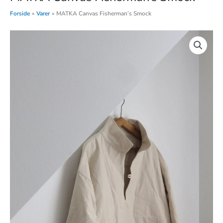
Forside
Varer
MATKA Canvas Fisherman’s Smock
MATKA
Canvas
Fisherman's
Smock
antal