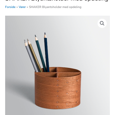
Forside
Varer
SHAKER Blyantsholder med opdeling
SHAKER
Blyantsholder
med
opdeling
antal