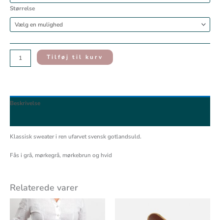
Størrelse
Tilføj til kurv
Beskrivelse
Yderligere information
Klassisk sweater i ren ufarvet svensk gotlandsuld.
Fås i grå, mørkegrå, mørkebrun og hvid
Relaterede varer
Prisinterval:
Dette
Dette
695,00 DKK
vare
vare
til