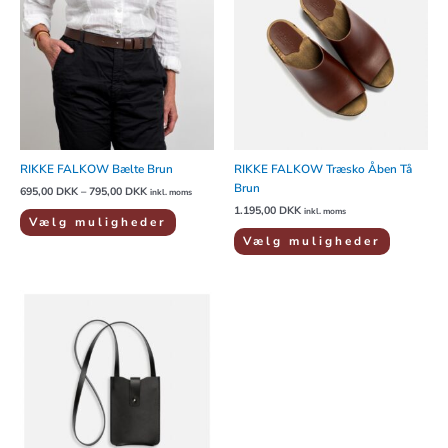
795,00 DKK
har
har
flere
flere
varianter.
varianter.
Mulighederne
Mulighede
kan
kan
vælges
vælges
på
på
varesiden
varesiden
RIKKE FALKOW Bælte Brun
RIKKE FALKOW Træsko Åben Tå
Brun
695,00
DKK
–
795,00
DKK
inkl. moms
1.195,00
DKK
inkl. moms
Vælg muligheder
Vælg muligheder