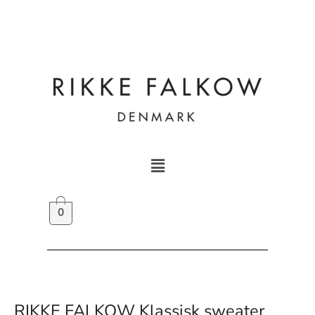
Gå
til
indholdet
Menu
0
RIKKE FALKOW Klassisk sweater