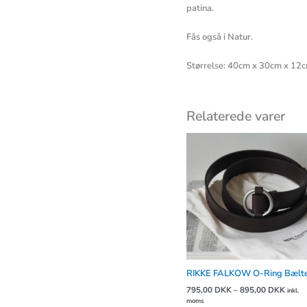
patina.
Fås også i Natur.
Størrelse: 40cm x 30cm x 12
Relaterede varer
Prisin
795,0
til
895,0
RIKKE FALKOW O-Ring Bælt
795,00
DKK
–
895,00
DKK
inkl.
moms