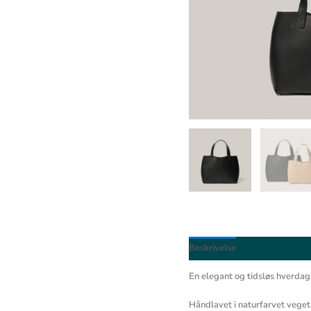
Beskrivelse
En elegant og tidsløs hverda
Håndlavet i naturfarvet veget