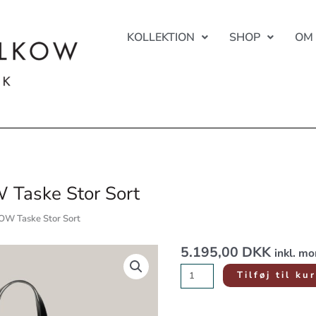
KOLLEKTION
SHOP
OM
Taske Stor Sort
OW Taske Stor Sort
5.195,00
DKK
RIKKE
inkl. m
FALKOW
Tilføj til ku
Taske
Stor
Sort