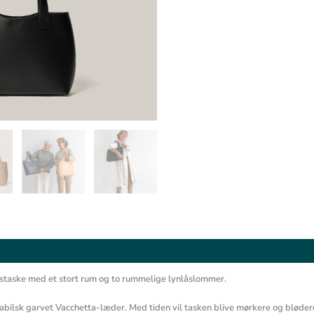
antal
gstaske med et stort rum og to rummelige lynlåslommer.
abilsk garvet Vacchetta-læder. Med tiden vil tasken blive mørkere og bløder