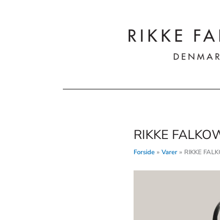
Gå
til
indholdet
RIKKE FALKOW 
Forside
Varer
RIKKE FALK