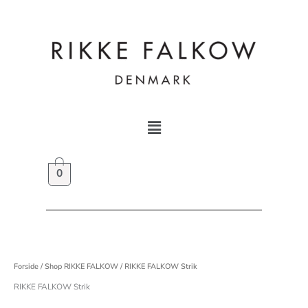
Gå
til
indholdet
Menu
0
Forside
/
Shop RIKKE FALKOW
/ RIKKE FALKOW Strik
RIKKE FALKOW Strik