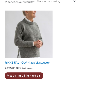
Viser et enkelt resultat
Dette
vare
har
flere
varianter.
Mulighederne
kan
vælges
på
varesiden
RIKKE FALKOW Klassisk sweater
2.295,00
DKK
inkl. moms
Vælg muligheder