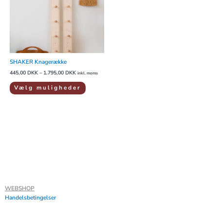
Mulighederne
kan
vælges
på
varesiden
SHAKER Knagerække
445,00
DKK
–
1.795,00
DKK
inkl. moms
Vælg muligheder
WEBSHOP
Handelsbetingelser