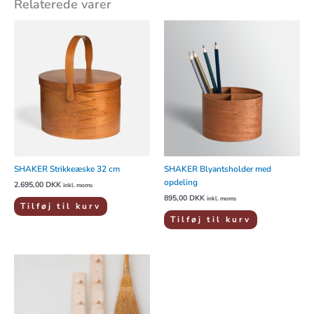
Relaterede varer
SHAKER Strikkeæske 32 cm
SHAKER Blyantsholder med
opdeling
2.695,00
DKK
inkl. moms
895,00
DKK
inkl. moms
Tilføj til kurv
Tilføj til kurv
Prisinterval:
Dette
445,00 DKK
vare
til
1.795,00 DKK
har
flere
varianter.