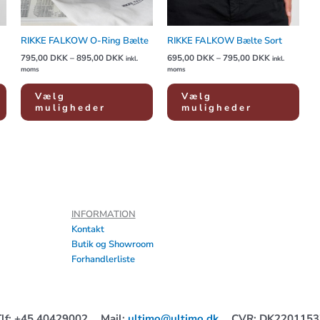
vælges
vælges
vælg
på
på
på
varesiden
varesiden
vare
RIKKE FALKOW O-Ring Bælte
RIKKE FALKOW Bælte Sort
795,00
DKK
–
895,00
DKK
695,00
DKK
–
795,00
DKK
inkl.
inkl.
moms
moms
Vælg
Vælg
muligheder
muligheder
INFORMATION
Kontakt
Butik og Showroom
Forhandlerliste
Tlf: +45 40429002
Mail:
ultimo@ultimo.dk
CVR: DK2201153