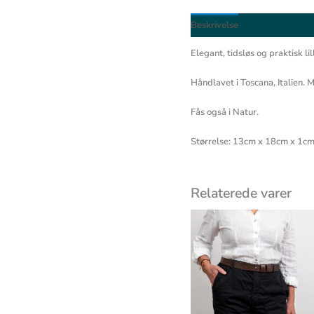
Beskrivelse
Elegant, tidsløs og praktisk l
Håndlavet i Toscana, Italien. 
Fås også i Natur.
Størrelse: 13cm x 18cm x 1c
Relaterede varer
Prisin
695,0
til
795,0