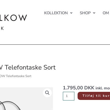
KOLLEKTION
SHOP
OM
Telefontaske Sort
OW Telefontaske Sort
1.795,00
DKK
RIKKE
inkl. m
FALKOW
Tilføj til ku
Telefontaske
Sort
antal