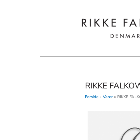
Gå
til
indholdet
RIKKE FALKOW 
Forside
Varer
RIKKE FALK